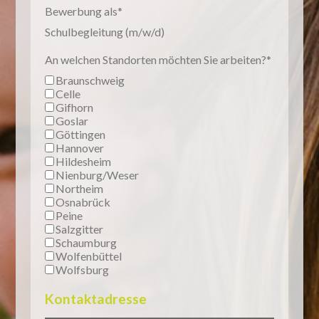
Bewerbung als
Schulbegleitung (m/w/d)
An welchen Standorten möchten Sie arbeiten?
Braunschweig
Celle
Gifhorn
Goslar
Göttingen
Hannover
Hildesheim
Nienburg/Weser
Northeim
Osnabrück
Peine
Salzgitter
Schaumburg
Wolfenbüttel
Wolfsburg
Kontaktadresse